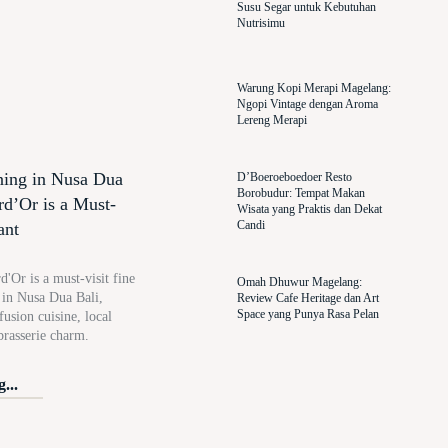
Susu Segar untuk Kebutuhan
Nutrisimu
Warung Kopi Merapi Magelang:
Ngopi Vintage dengan Aroma
Lereng Merapi
ning in Nusa Dua
D’Boeroeboedoer Resto
Borobudur: Tempat Makan
rd’Or is a Must-
Wisata yang Praktis dan Dekat
Candi
ant
'Or is a must-visit fine
Omah Dhuwur Magelang:
t in Nusa Dua Bali,
Review Cafe Heritage dan Art
Space yang Punya Rasa Pelan
usion cuisine, local
brasserie charm.
...