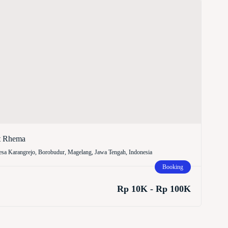
t Rhema
sa Karangrejo, Borobudur, Magelang, Jawa Tengah, Indonesia
Booking
Rp 10K - Rp 100K