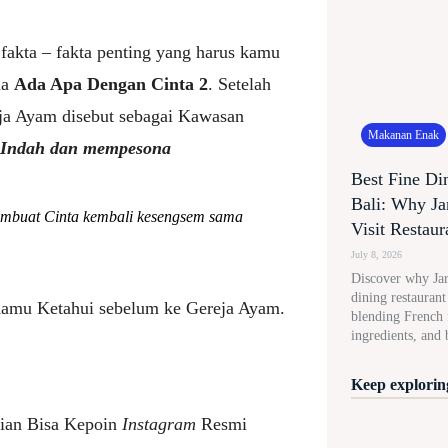
g fakta – fakta penting yang harus kamu
na
Ada Apa Dengan Cinta 2
. Setelah
reja Ayam disebut sebagai Kawasan
Makanan Enak
r Indah dan mempesona
Best Fine Di
Bali: Why Ja
membuat Cinta kembali kesengsem sama
Visit Restaur
July 8, 2026
Discover why Jard
dining restauran
 Kamu Ketahui sebelum ke Gereja Ayam.
blending French f
ingredients, and 
Keep exploring
lian Bisa Kepoin
Instagram
Resmi