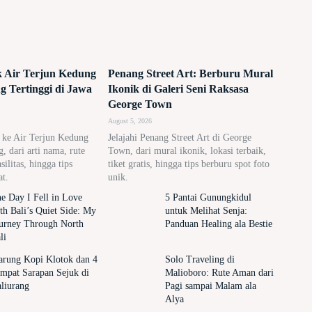
ik Air Terjun Kedung
Penang Street Art: Berburu Mural
 Tertinggi di Jawa
Ikonik di Galeri Seni Raksasa
George Town
August 5, 2026
n ke Air Terjun Kedung
Jelajahi Penang Street Art di George
 dari arti nama, rute
Town, dari mural ikonik, lokasi terbaik,
asilitas, hingga tips
tiket gratis, hingga tips berburu spot foto
at.
unik.
e Day I Fell in Love
5 Pantai Gunungkidul
th Bali’s Quiet Side: My
untuk Melihat Senja:
urney Through North
Panduan Healing ala Bestie
li
rung Kopi Klotok dan 4
Solo Traveling di
mpat Sarapan Sejuk di
Malioboro: Rute Aman dari
liurang
Pagi sampai Malam ala
Alya