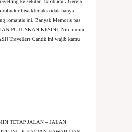
 travelling ke sekitar Borobudur. Gereja
Borobudur bisa klimaks tidak hanya
ing romantis ini. Banyak Memoris pas
KALIAN PUTUSKAN KESINI, Nih mimin
I] Travellers Cantik ini wajib kamu
IN TETAP JALAN – JALAN
TE INI DI BAGIAN BAWAH DAN