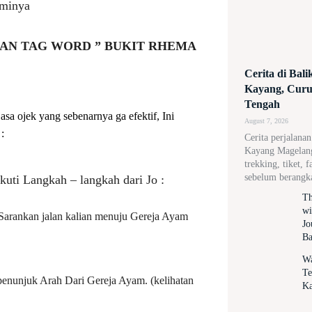
sminya
GAN TAG WORD ” BUKIT RHEMA
Cerita di Bal
Kayang, Curug
Tengah
jasa ojek yang sebenarnya ga efektif, Ini
August 7, 2026
:
Cerita perjalana
Kayang Magelang,
trekking, tiket, f
sebelum berangk
kuti Langkah – langkah dari Jo :
Th
wi
 Sarankan jalan kalian menuju Gereja Ayam
Jo
Ba
Wa
Te
 penunjuk Arah Dari Gereja Ayam. (kelihatan
Ka