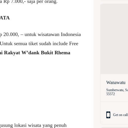
 Rp 7.000,- saja per orang.
SATA
Rp 20.000, – untuk wisatawan Indonesia
Untuk semua tiket sudah include Free
i Rakyat W’dank Bukit Rhema
Wanawatu
Sumberwatu, Sa
55572
Get on call
sung lokasi wisata yang penuh