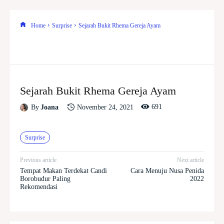
Home
Surprise
Sejarah Bukit Rhema Gereja Ayam
Sejarah Bukit Rhema Gereja Ayam
691
November 24, 2021
By
Joana
Surprise
Previous article
Next article
Tempat Makan Terdekat Candi
Cara Menuju Nusa Penida
Borobudur Paling
2022
Rekomendasi