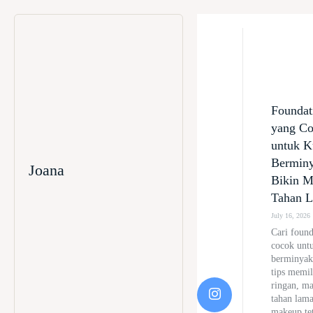
Foundat
yang C
untuk K
Berminy
Joana
Bikin 
Tahan 
July 16, 2026
Cari found
cocok untu
berminyak
tips memil
ringan, ma
tahan lama
makeup tet