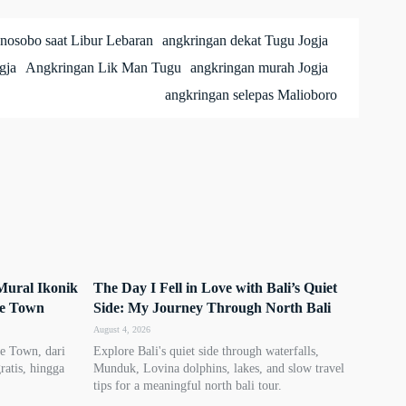
nosobo saat Libur Lebaran
angkringan dekat Tugu Jogja
gja
Angkringan Lik Man Tugu
angkringan murah Jogja
angkringan selepas Malioboro
Mural Ikonik
The Day I Fell in Love with Bali’s Quiet
ge Town
Side: My Journey Through North Bali
August 4, 2026
ge Town, dari
Explore Bali's quiet side through waterfalls,
gratis, hingga
Munduk, Lovina dolphins, lakes, and slow travel
tips for a meaningful north bali tour.