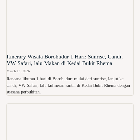
Itinerary Wisata Borobudur 1 Hari: Sunrise, Candi,
VW Safari, lalu Makan di Kedai Bukit Rhema
March 18, 2026
Rencana liburan 1 hari di Borobudur: mulai dari sunrise, lanjut ke
candi, VW Safari, lalu kulineran santai di Kedai Bukit Rhema dengan
suasana perbukitan.