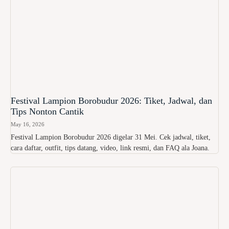
Festival Lampion Borobudur 2026: Tiket, Jadwal, dan
Tips Nonton Cantik
May 16, 2026
Festival Lampion Borobudur 2026 digelar 31 Mei. Cek jadwal, tiket,
cara daftar, outfit, tips datang, video, link resmi, dan FAQ ala Joana.