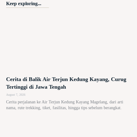
Keep exploring...
Cerita di Balik Air Terjun Kedung Kayang, Curug
Tertinggi di Jawa Tengah
August 7, 2026
Cerita perjalanan ke Air Terjun Kedung Kayang Magelang, dari arti
nama, rute trekking, tiket, fasilitas, hingga tips sebelum berangkat.