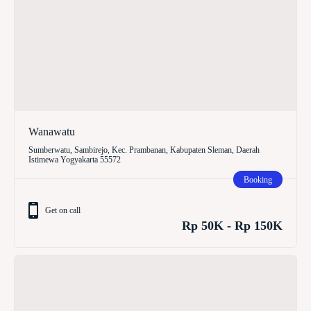
Wanawatu
Sumberwatu, Sambirejo, Kec. Prambanan, Kabupaten Sleman, Daerah
Istimewa Yogyakarta 55572
Booking
Get on call
Rp 50K - Rp 150K