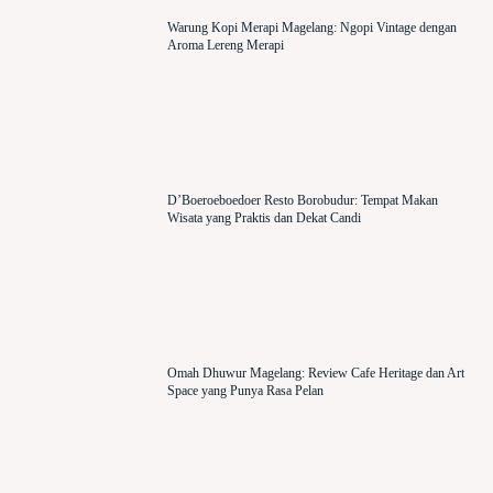
Warung Kopi Merapi Magelang: Ngopi Vintage dengan
Aroma Lereng Merapi
D’Boeroeboedoer Resto Borobudur: Tempat Makan
Wisata yang Praktis dan Dekat Candi
Omah Dhuwur Magelang: Review Cafe Heritage dan Art
Space yang Punya Rasa Pelan