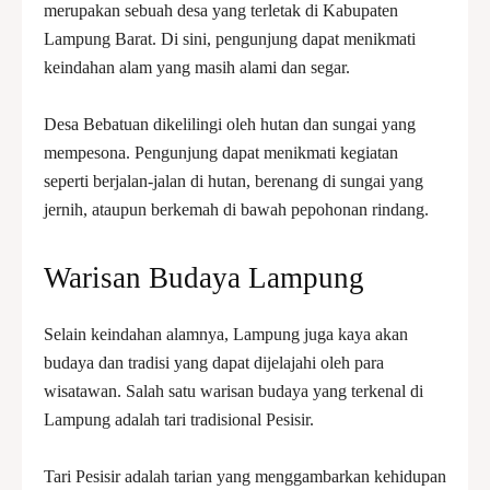
merupakan sebuah desa yang terletak di Kabupaten
Lampung Barat. Di sini, pengunjung dapat menikmati
keindahan alam yang masih alami dan segar.
Desa Bebatuan dikelilingi oleh hutan dan sungai yang
mempesona. Pengunjung dapat menikmati kegiatan
seperti berjalan-jalan di hutan, berenang di sungai yang
jernih, ataupun berkemah di bawah pepohonan rindang.
Warisan Budaya Lampung
Selain keindahan alamnya, Lampung juga kaya akan
budaya dan tradisi yang dapat dijelajahi oleh para
wisatawan. Salah satu warisan budaya yang terkenal di
Lampung adalah tari tradisional Pesisir.
Tari Pesisir adalah tarian yang menggambarkan kehidupan