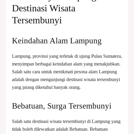
Destinasi Wisata
Tersembunyi
Keindahan Alam Lampung
Lampung, provinsi yang terletak di ujung Pulau Sumatera,
menyimpan berbagai keindahan alam yang menakjubkan.
Salah satu cara untuk menikmati pesona alam Lampung
adalah dengan mengunjungi destinasi wisata tersembunyi
yang jarang diketahui banyak orang.
Bebatuan, Surga Tersembunyi
Salah satu destinasi wisata tersembunyi di Lampung yang
tidak boleh dilewatkan adalah Bebatuan. Bebatuan