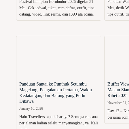
Festival Lampion Borobudur 2026 digelar 31
Panduan Wai
Mei. Cek jadwal, tiket, cara daftar, outfit, tips
Mei, detik W
datang, video, link resmi, dan FAQ ala Joana.
tips outfit, 
Panduan Santai ke Punthuk Setumbu
Buffet View
Magelang: Pengalaman Pertama, Waktu
Makan Siang
Kedatangan, dan Barang yang Perlu
Ribet 2025
Dibawa
November 24, 
January 10, 2026
Day 12 – Kin
Halo Travellers, apa kabarnya? Semoga rencana
bersama romb
perjalanan kalian selalu menyenangkan, ya. Kali