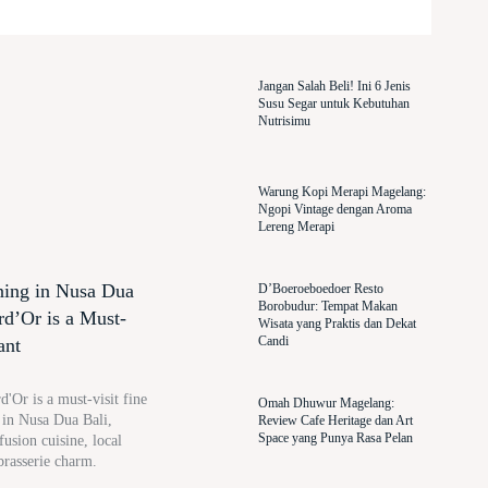
Jangan Salah Beli! Ini 6 Jenis
Susu Segar untuk Kebutuhan
Nutrisimu
Warung Kopi Merapi Magelang:
Ngopi Vintage dengan Aroma
Lereng Merapi
ning in Nusa Dua
D’Boeroeboedoer Resto
Borobudur: Tempat Makan
rd’Or is a Must-
Wisata yang Praktis dan Dekat
Candi
ant
'Or is a must-visit fine
Omah Dhuwur Magelang:
t in Nusa Dua Bali,
Review Cafe Heritage dan Art
Space yang Punya Rasa Pelan
usion cuisine, local
brasserie charm.