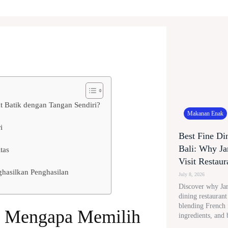
 Batik dengan Tangan Sendiri?
Makanan Enak
i
Best Fine Di
Bali: Why Ja
tas
Visit Restaur
hasilkan Penghasilan
July 8, 2026
Discover why Jard
dining restauran
blending French f
: Mengapa Memilih
ingredients, and 