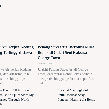
...
ik Air Terjun Kedung
Penang Street Art: Berburu Mural
 Tertinggi di Jawa
Ikonik di Galeri Seni Raksasa
George Town
August 5, 2026
n ke Air Terjun Kedung
Jelajahi Penang Street Art di George
 dari arti nama, rute
Town, dari mural ikonik, lokasi terbaik,
asilitas, hingga tips
tiket gratis, hingga tips berburu spot foto
at.
unik.
e Day I Fell in Love
5 Pantai Gunungkidul
th Bali’s Quiet Side: My
untuk Melihat Senja:
urney Through North
Panduan Healing ala Bestie
li