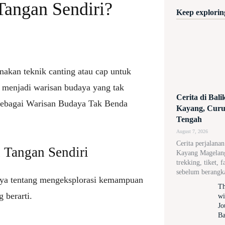
angan Sendiri?
Keep exploring
akan teknik canting atau cap untuk
h menjadi warisan budaya yang tak
Cerita di Bal
 sebagai Warisan Budaya Tak Benda
Kayang, Curug
Tengah
August 7, 2026
Cerita perjalana
 Tangan Sendiri
Kayang Magelang,
trekking, tiket, f
sebelum berangk
nya tentang mengeksplorasi kemampuan
Th
 berarti.
wi
Jo
Ba