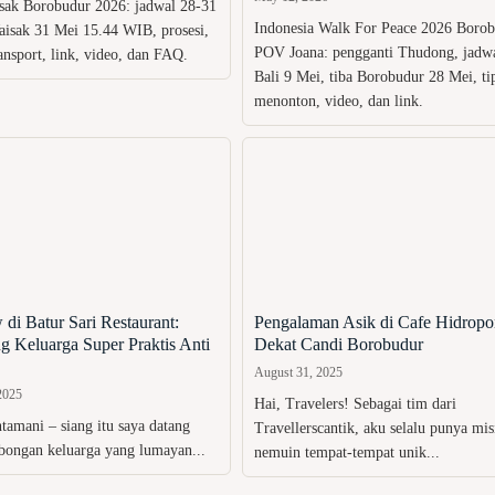
sak Borobudur 2026: jadwal 28-31
Indonesia Walk For Peace 2026 Borob
aisak 31 Mei 15.44 WIB, prosesi,
POV Joana: pengganti Thudong, jadwal
transport, link, video, dan FAQ.
Bali 9 Mei, tiba Borobudur 28 Mei, ti
menonton, video, dan link.
 di Batur Sari Restaurant:
Pengalaman Asik di Cafe Hidropo
 Keluarga Super Praktis Anti
Dekat Candi Borobudur
August 31, 2025
2025
Hai, Travelers! Sebagai tim dari
tamani – siang itu saya datang
Travellerscantik, aku selalu punya mis
ongan keluarga yang lumayan...
nemuin tempat-tempat unik...