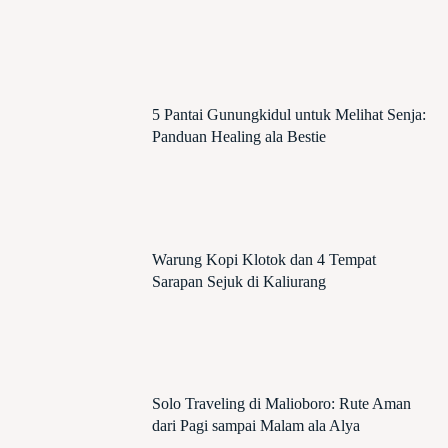
5 Pantai Gunungkidul untuk Melihat Senja:
Panduan Healing ala Bestie
Warung Kopi Klotok dan 4 Tempat
Sarapan Sejuk di Kaliurang
Solo Traveling di Malioboro: Rute Aman
dari Pagi sampai Malam ala Alya