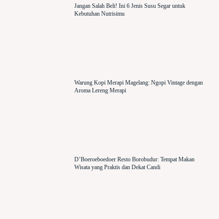
Jangan Salah Beli! Ini 6 Jenis Susu Segar untuk
Kebutuhan Nutrisimu
Warung Kopi Merapi Magelang: Ngopi Vintage dengan
Aroma Lereng Merapi
D’Boeroeboedoer Resto Borobudur: Tempat Makan
Wisata yang Praktis dan Dekat Candi