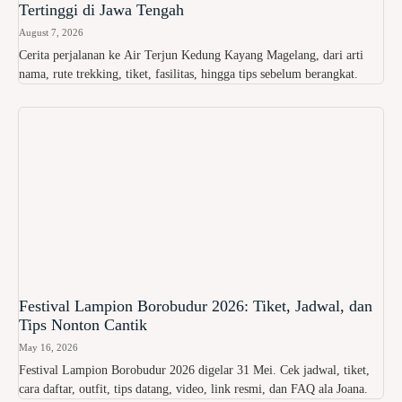
Tertinggi di Jawa Tengah
August 7, 2026
Cerita perjalanan ke Air Terjun Kedung Kayang Magelang, dari arti
nama, rute trekking, tiket, fasilitas, hingga tips sebelum berangkat.
Festival Lampion Borobudur 2026: Tiket, Jadwal, dan
Tips Nonton Cantik
May 16, 2026
Festival Lampion Borobudur 2026 digelar 31 Mei. Cek jadwal, tiket,
cara daftar, outfit, tips datang, video, link resmi, dan FAQ ala Joana.