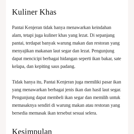
Kuliner Khas
Pantai Kenjeran tidak hanya menawarkan keindahan
alam, tetapi juga kuliner khas yang lezat. Di sepanjang
pantai, terdapat banyak warung makan dan restoran yang
menyajikan makanan laut segar dan lezat. Pengunjung
dapat mencicipi berbagai hidangan seperti ikan bakar, sate
kelapa, dan kepiting saus padang.
Tidak hanya itu, Pantai Kenjeran juga memiliki pasar ikan
yang menawarkan berbagai jenis ikan dan hasil laut segar.
Pengunjung dapat membeli ikan segar dan memilih untuk
memasaknya sendiri di warung makan atau restoran yang
bersedia memasak ikan tersebut sesuai selera.
Kesimpulan