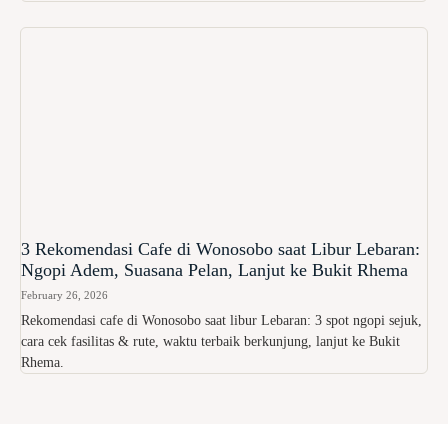
3 Rekomendasi Cafe di Wonosobo saat Libur Lebaran:
Ngopi Adem, Suasana Pelan, Lanjut ke Bukit Rhema
February 26, 2026
Rekomendasi cafe di Wonosobo saat libur Lebaran: 3 spot ngopi sejuk,
cara cek fasilitas & rute, waktu terbaik berkunjung, lanjut ke Bukit
Rhema.