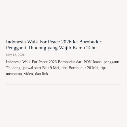
Indonesia Walk For Peace 2026 ke Borobudur:
Pengganti Thudong yang Wajib Kamu Tahu
May 12, 2026
Indonesia Walk For Peace 2026 Borobudur dari POV Joana: pengganti
Thudong, jadwal start Bali 9 Mei, tiba Borobudur 28 Mei, tips
menonton, video, dan link.