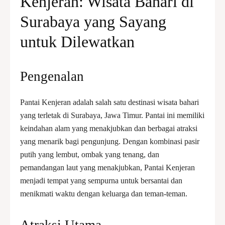
Kenjeran: Wisata Bahari di
Surabaya yang Sayang
untuk Dilewatkan
Pengenalan
Pantai Kenjeran adalah salah satu destinasi wisata bahari
yang terletak di Surabaya, Jawa Timur. Pantai ini memiliki
keindahan alam yang menakjubkan dan berbagai atraksi
yang menarik bagi pengunjung. Dengan kombinasi pasir
putih yang lembut, ombak yang tenang, dan
pemandangan laut yang menakjubkan, Pantai Kenjeran
menjadi tempat yang sempurna untuk bersantai dan
menikmati waktu dengan keluarga dan teman-teman.