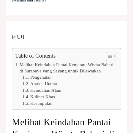
Nyaman dan Homey
[ad_1]
Table of Contents
Melihat Keindahan Pantai Kenjeran: Wisata Bahari
di Surabaya yang Sayang untuk Dilewatkan
Pengenalan
Atraksi Utama
Keindahan Alam
Kuliner Khas
Kesimpulan
Melihat Keindahan Pantai