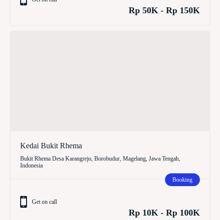
Rp 50K - Rp 150K
Kedai Bukit Rhema
Bukit Rhema Desa Karangrejo, Borobudur, Magelang, Jawa Tengah,
Indonesia
Booking
Get on call
Rp 10K - Rp 100K