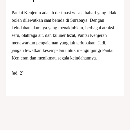
Pantai Kenjeran adalah destinasi wisata bahari yang tidak
boleh dilewatkan saat berada di Surabaya. Dengan
keindahan alamnya yang menakjubkan, berbagai atraksi
seru, olahraga air, dan kuliner lezat, Pantai Kenjeran
menawarkan pengalaman yang tak terlupakan. Jadi,
jangan lewatkan kesempatan untuk mengunjungi Pantai
Kenjeran dan menikmati segala keindahannya.
[ad_2]