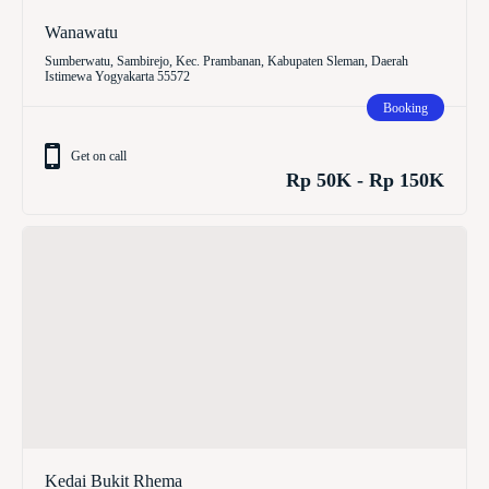
Wanawatu
Sumberwatu, Sambirejo, Kec. Prambanan, Kabupaten Sleman, Daerah
Istimewa Yogyakarta 55572
Booking
Get on call
Rp 50K - Rp 150K
Kedai Bukit Rhema