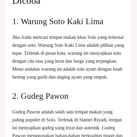
Dicoba
1. Warung Soto Kaki Lima
Jika Anda mencari tempat makan khas Solo yang terkenal
dengan soto, Warung Soto Kaki Lima adalah pilihan yang
tepat. Terletak di pusat kota, warung ini menyajikan soto
dengan cita rasa yang lezat dan harga yang terjangkau.
Menu andalan warung ini adalah soto ayam dengan kuah
bening yang gurih dan daging ayam yang empuk.
2. Gudeg Pawon
Gudeg Pawon adalah salah satu tempat makan yang
paling populer di Solo. Terletak di Slamet Riyadi, tempat
ini menyajikan gudeg yang lezat dan autentik. Gudeg
Pawon menggunakan bahan-bahan berkualitas tinggi dan