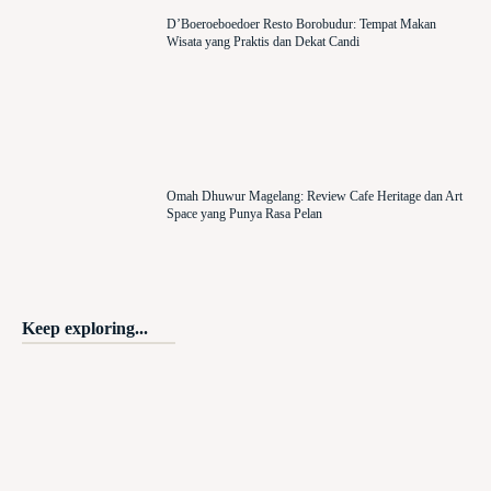
D’Boeroeboedoer Resto Borobudur: Tempat Makan
Wisata yang Praktis dan Dekat Candi
Omah Dhuwur Magelang: Review Cafe Heritage dan Art
Space yang Punya Rasa Pelan
Keep exploring...