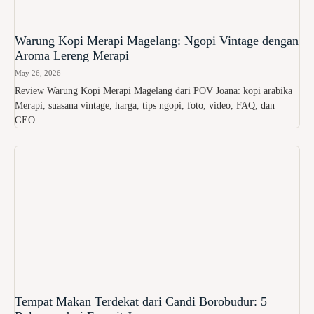
Warung Kopi Merapi Magelang: Ngopi Vintage dengan
Aroma Lereng Merapi
May 26, 2026
Review Warung Kopi Merapi Magelang dari POV Joana: kopi arabika
Merapi, suasana vintage, harga, tips ngopi, foto, video, FAQ, dan
GEO.
Tempat Makan Terdekat dari Candi Borobudur: 5