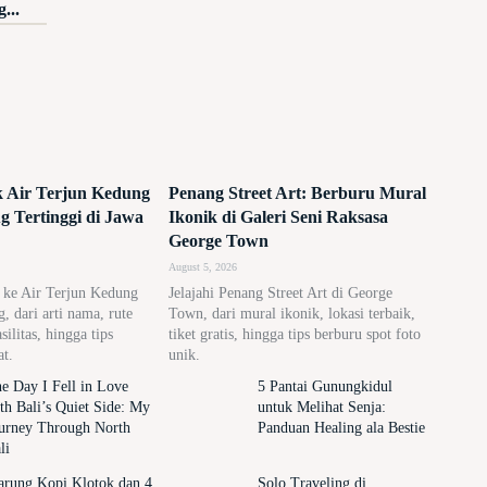
...
ik Air Terjun Kedung
Penang Street Art: Berburu Mural
 Tertinggi di Jawa
Ikonik di Galeri Seni Raksasa
George Town
August 5, 2026
n ke Air Terjun Kedung
Jelajahi Penang Street Art di George
 dari arti nama, rute
Town, dari mural ikonik, lokasi terbaik,
asilitas, hingga tips
tiket gratis, hingga tips berburu spot foto
at.
unik.
e Day I Fell in Love
5 Pantai Gunungkidul
th Bali’s Quiet Side: My
untuk Melihat Senja:
urney Through North
Panduan Healing ala Bestie
li
rung Kopi Klotok dan 4
Solo Traveling di