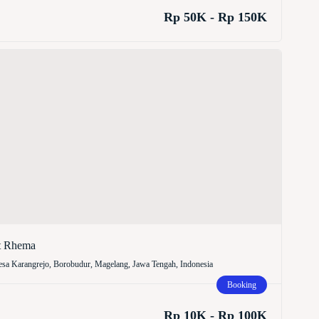
Rp 50K - Rp 150K
t Rhema
sa Karangrejo, Borobudur, Magelang, Jawa Tengah, Indonesia
Booking
Rp 10K - Rp 100K