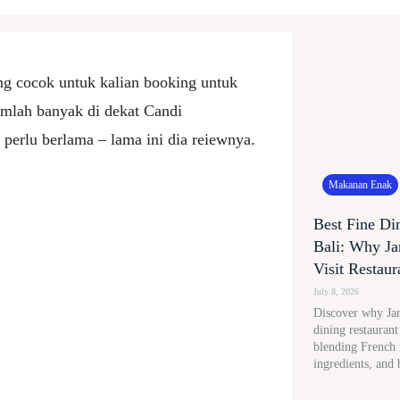
g cocok untuk kalian booking untuk
mlah banyak di dekat Candi
erlu berlama – lama ini dia reiewnya.
Makanan Enak
Best Fine Di
Bali: Why Ja
Visit Restaur
July 8, 2026
Discover why Jard
dining restauran
blending French f
ingredients, and 