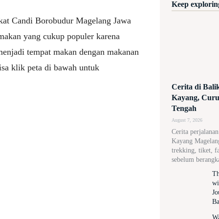
Keep exploring
ekat Candi Borobudur Magelang Jawa
makan yang cukup populer karena
 menjadi tempat makan dengan makanan
sa klik peta di bawah untuk
Cerita di Bal
Kayang, Curug
Tengah
August 7, 2026
Cerita perjalana
Kayang Magelang,
trekking, tiket, f
sebelum berangk
Th
wi
Jo
Ba
Wa