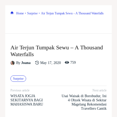
Home
Surprise
Air Terjun Tumpak Sewu – A Thousand Waterfalls
Air Terjun Tumpak Sewu – A Thousand
Waterfalls
759
May 17, 2020
By
Joana
Surprise
Previous article
Next article
WISATA JOGJA
Usai Waisak di Borobudur, Ini
SEKITARNYA BAGI
4 Obyek Wisata di Sekitar
MAHASISWA BARU
Magelang Rekomendasi
Travellers Cantik