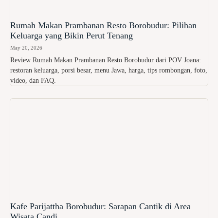
Rumah Makan Prambanan Resto Borobudur: Pilihan
Keluarga yang Bikin Perut Tenang
May 20, 2026
Review Rumah Makan Prambanan Resto Borobudur dari POV Joana:
restoran keluarga, porsi besar, menu Jawa, harga, tips rombongan, foto,
video, dan FAQ.
Kafe Parijattha Borobudur: Sarapan Cantik di Area
Wisata Candi