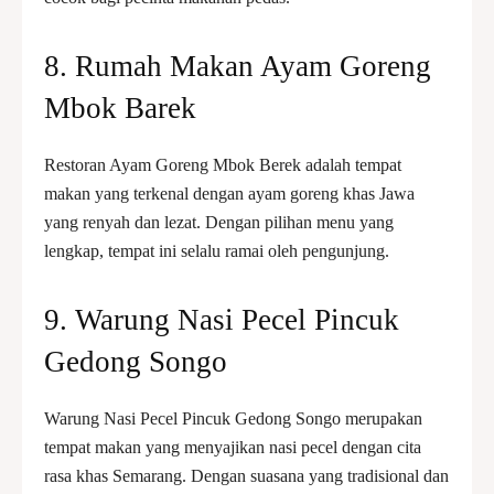
8. Rumah Makan Ayam Goreng
Mbok Barek
Restoran Ayam Goreng Mbok Berek adalah tempat
makan yang terkenal dengan ayam goreng khas Jawa
yang renyah dan lezat. Dengan pilihan menu yang
lengkap, tempat ini selalu ramai oleh pengunjung.
9. Warung Nasi Pecel Pincuk
Gedong Songo
Warung Nasi Pecel Pincuk Gedong Songo merupakan
tempat makan yang menyajikan nasi pecel dengan cita
rasa khas Semarang. Dengan suasana yang tradisional dan