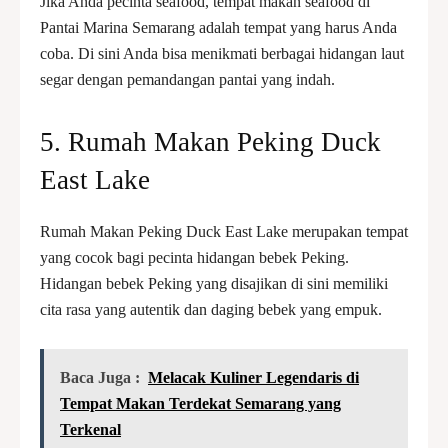
Jika Anda pecinta seafood, tempat makan seafood di
Pantai Marina Semarang adalah tempat yang harus Anda
coba. Di sini Anda bisa menikmati berbagai hidangan laut
segar dengan pemandangan pantai yang indah.
5. Rumah Makan Peking Duck
East Lake
Rumah Makan Peking Duck East Lake merupakan tempat
yang cocok bagi pecinta hidangan bebek Peking.
Hidangan bebek Peking yang disajikan di sini memiliki
cita rasa yang autentik dan daging bebek yang empuk.
Baca Juga :
Melacak Kuliner Legendaris di
Tempat Makan Terdekat Semarang yang
Terkenal