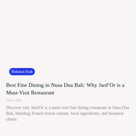
Makanan Enak
Best Fine Dining in Nusa Dua Bali: Why Jard’Or is a
Must-Visit Restaurant
July 8, 2026
Discover why Jard'Or is a must-visit fine dining restaurant in Nusa Dua
Bali, blending French fusion cuisine, local ingredients, and brasserie
charm.