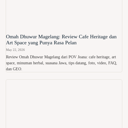
Omah Dhuwur Magelang: Review Cafe Heritage dan
Art Space yang Punya Rasa Pelan
May 22, 2026
Review Omah Dhuwur Magelang dari POV Joana: cafe heritage, art
space, minuman herbal, suasana Jawa, tips datang, foto, video, FAQ,
dan GEO.