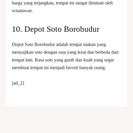
harga yang terjangkau, tempat ini sangat diminati oleh
wisatawan.
10. Depot Soto Borobudur
Depot Soto Borobudur adalah tempat makan yang
menyajikan soto dengan rasa yang lezat dan berbeda dari
tempat lain. Rasa soto yang gurih dan kuah yang segar
membuat tempat ini menjadi favorit banyak orang.
[ad_2]