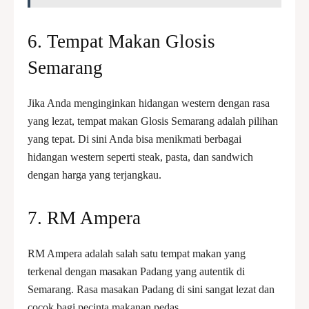
6. Tempat Makan Glosis
Semarang
Jika Anda menginginkan hidangan western dengan rasa
yang lezat, tempat makan Glosis Semarang adalah pilihan
yang tepat. Di sini Anda bisa menikmati berbagai
hidangan western seperti steak, pasta, dan sandwich
dengan harga yang terjangkau.
7. RM Ampera
RM Ampera adalah salah satu tempat makan yang
terkenal dengan masakan Padang yang autentik di
Semarang. Rasa masakan Padang di sini sangat lezat dan
cocok bagi pecinta makanan pedas.