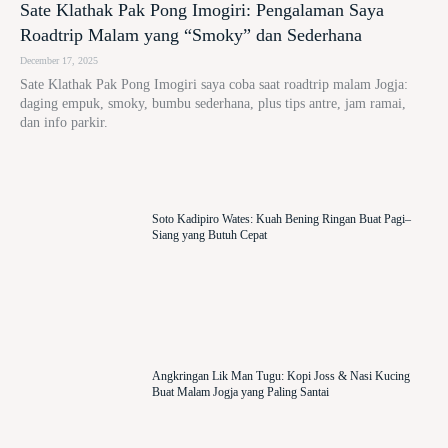
Sate Klathak Pak Pong Imogiri: Pengalaman Saya
Roadtrip Malam yang “Smoky” dan Sederhana
December 17, 2025
Sate Klathak Pak Pong Imogiri saya coba saat roadtrip malam Jogja:
daging empuk, smoky, bumbu sederhana, plus tips antre, jam ramai,
dan info parkir.
Soto Kadipiro Wates: Kuah Bening Ringan Buat Pagi–
Siang yang Butuh Cepat
Angkringan Lik Man Tugu: Kopi Joss & Nasi Kucing
Buat Malam Jogja yang Paling Santai