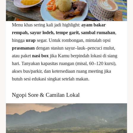
Menu khas sering kali jadi highlight:
ayam bakar
rempah, sayur lodeh, tempe garit, sambal rumahan
,
hingga
urap
segar. Untuk rombongan, mintalah opsi
prasmanan
dengan stasiun sayur–lauk–pencuci mulut,
atau paket
nasi box
jika Kamu berpindah lokasi di siang
hari. Tanyakan kapasitas ruangan (misal, 60–120 kursi),
akses bus/parkir, dan ketersediaan ruang meeting jika
butuh sesi edukasi singkat setelah makan.
Ngopi Sore & Camilan Lokal