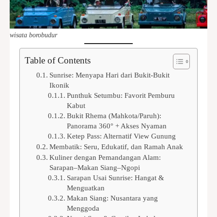
wisata borobudur
Table of Contents
Sunrise: Menyapa Hari dari Bukit-Bukit
Ikonik
Punthuk Setumbu: Favorit Pemburu
Kabut
Bukit Rhema (Mahkota/Paruh):
Panorama 360° + Akses Nyaman
Ketep Pass: Alternatif View Gunung
Membatik: Seru, Edukatif, dan Ramah Anak
Kuliner dengan Pemandangan Alam:
Sarapan–Makan Siang–Ngopi
Sarapan Usai Sunrise: Hangat &
Menguatkan
Makan Siang: Nusantara yang
Menggoda