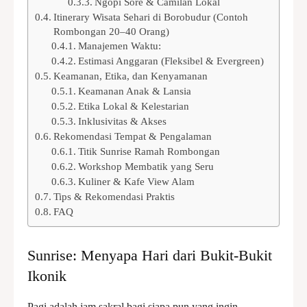
Ngopi Sore & Camilan Lokal
Itinerary Wisata Sehari di Borobudur (Contoh
Rombongan 20–40 Orang)
Manajemen Waktu:
Estimasi Anggaran (Fleksibel & Evergreen)
Keamanan, Etika, dan Kenyamanan
Keamanan Anak & Lansia
Etika Lokal & Kelestarian
Inklusivitas & Akses
Rekomendasi Tempat & Pengalaman
Titik Sunrise Ramah Rombongan
Workshop Membatik yang Seru
Kuliner & Kafe View Alam
Tips & Rekomendasi Praktis
FAQ
Sunrise: Menyapa Hari dari Bukit-Bukit
Ikonik
Pagi adalah jam sakral bagi siapa pun yang ingin