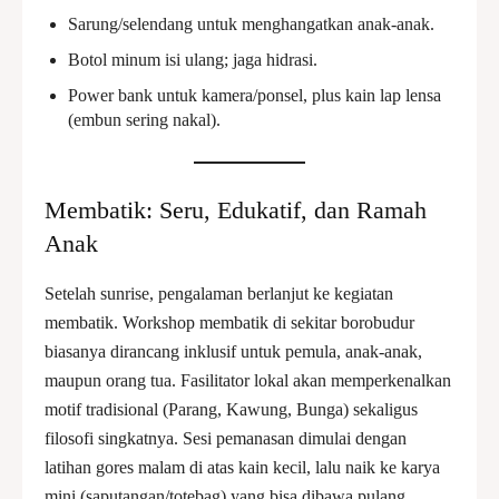
Sarung/selendang untuk menghangatkan anak-anak.
Botol minum isi ulang; jaga hidrasi.
Power bank untuk kamera/ponsel, plus kain lap lensa
(embun sering nakal).
Membatik: Seru, Edukatif, dan Ramah
Anak
Setelah sunrise, pengalaman berlanjut ke kegiatan
membatik. Workshop membatik di sekitar borobudur
biasanya dirancang inklusif untuk pemula, anak-anak,
maupun orang tua. Fasilitator lokal akan memperkenalkan
motif tradisional (Parang, Kawung, Bunga) sekaligus
filosofi singkatnya. Sesi pemanasan dimulai dengan
latihan gores malam di atas kain kecil, lalu naik ke karya
mini (saputangan/totebag) yang bisa dibawa pulang.