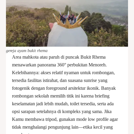
gereja ayam bukit rhema
Area mahkota atau paruh di puncak Bukit Rhema
menawarkan panorama 360° perbukitan Menoreh.
Kelebihannya: akses relatif nyaman untuk rombongan,
tersedia fasilitas istirahat, dan suasana sunrise yang
fotogenik dengan foreground arsitektur ikonik. Banyak
rombongan sekolah memilih titik ini karena briefing
keselamatan jadi lebih mudah, toilet tersedia, serta ada
opsi sarapan setelahnya di kompleks yang sama. Jika
Kamu membawa tripod, gunakan mode low profile agar
tidak menghalangi pengunjung lain—etika kecil yang