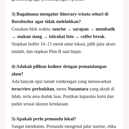
3) Bagaimana mengatur itinerary wisata sehari di
Borobudur agar tidak melelahkan?
Gunakan blok waktu:
sunrise → sarapan → membatik
→ makan siang → istirahat foto → coffee break
.
Sisipkan buffer 10–15 menit antar lokasi, pilih jalur akses
mudah, dan siapkan Plan B saat hujan.
4) Adakah pilihan kuliner dengan pemandangan
alam?
Ada banyak opsi ramah rombongan yang menawarkan
teras/view perbukitan
, menu
Nusantara
yang akrab di
lidah, serta area duduk luas. Pastikan kapasitas kursi dan
parkir sesuai ukuran kendaraan.
5) Apakah perlu pemandu lokal?
Sangat membantu. Pemandu mengenal jalur sunrise, etika