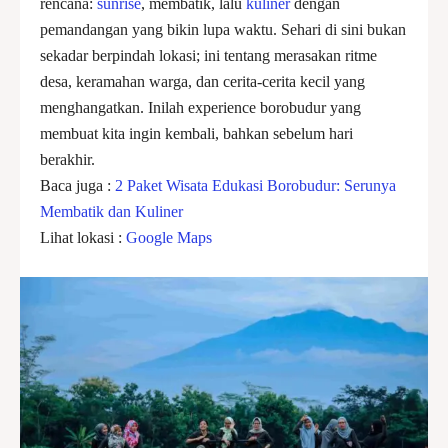
rencana:
sunrise
, membatik, lalu
kuliner
dengan
pemandangan yang bikin lupa waktu. Sehari di sini bukan
sekadar berpindah lokasi; ini tentang merasakan ritme
desa, keramahan warga, dan cerita-cerita kecil yang
menghangatkan. Inilah experience borobudur yang
membuat kita ingin kembali, bahkan sebelum hari
berakhir.
Baca juga :
2 Paket Wisata Edukasi Borobudur: Serunya
Membatik dan Kuliner
Lihat lokasi :
Google Maps