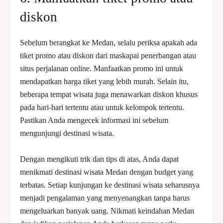
diskon
Sebelum berangkat ke Medan, selalu periksa apakah ada
tiket promo atau diskon dari maskapai penerbangan atau
situs perjalanan online. Manfaatkan promo ini untuk
mendapatkan harga tiket yang lebih murah. Selain itu,
beberapa tempat wisata juga menawarkan diskon khusus
pada hari-hari tertentu atau untuk kelompok tertentu.
Pastikan Anda mengecek informasi ini sebelum
mengunjungi destinasi wisata.
Dengan mengikuti trik dan tips di atas, Anda dapat
menikmati destinasi wisata Medan dengan budget yang
terbatas. Setiap kunjungan ke destinasi wisata seharusnya
menjadi pengalaman yang menyenangkan tanpa harus
mengeluarkan banyak uang. Nikmati keindahan Medan