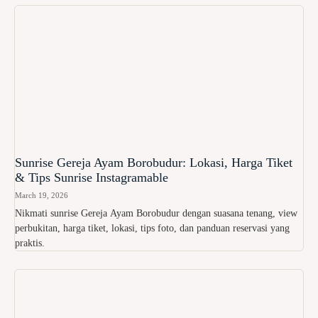
Sunrise Gereja Ayam Borobudur: Lokasi, Harga Tiket
& Tips Sunrise Instagramable
March 19, 2026
Nikmati sunrise Gereja Ayam Borobudur dengan suasana tenang, view
perbukitan, harga tiket, lokasi, tips foto, dan panduan reservasi yang
praktis.