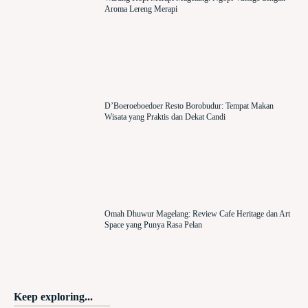
Aroma Lereng Merapi
D’Boeroeboedoer Resto Borobudur: Tempat Makan
Wisata yang Praktis dan Dekat Candi
Omah Dhuwur Magelang: Review Cafe Heritage dan Art
Space yang Punya Rasa Pelan
Keep exploring...