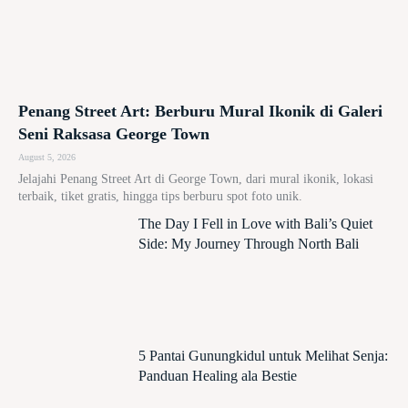
Penang Street Art: Berburu Mural Ikonik di Galeri
Seni Raksasa George Town
August 5, 2026
Jelajahi Penang Street Art di George Town, dari mural ikonik, lokasi
terbaik, tiket gratis, hingga tips berburu spot foto unik.
The Day I Fell in Love with Bali’s Quiet
Side: My Journey Through North Bali
5 Pantai Gunungkidul untuk Melihat Senja:
Panduan Healing ala Bestie