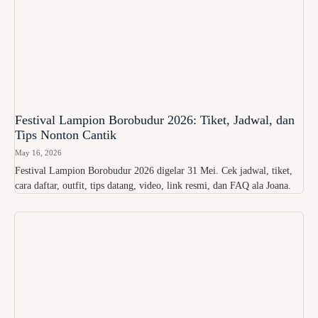
Festival Lampion Borobudur 2026: Tiket, Jadwal, dan
Tips Nonton Cantik
May 16, 2026
Festival Lampion Borobudur 2026 digelar 31 Mei. Cek jadwal, tiket,
cara daftar, outfit, tips datang, video, link resmi, dan FAQ ala Joana.