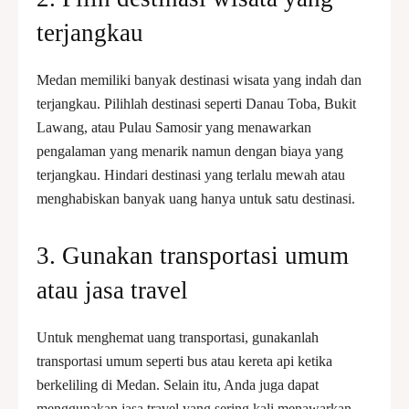
terjangkau
Medan memiliki banyak destinasi wisata yang indah dan
terjangkau. Pilihlah destinasi seperti Danau Toba, Bukit
Lawang, atau Pulau Samosir yang menawarkan
pengalaman yang menarik namun dengan biaya yang
terjangkau. Hindari destinasi yang terlalu mewah atau
menghabiskan banyak uang hanya untuk satu destinasi.
3. Gunakan transportasi umum
atau jasa travel
Untuk menghemat uang transportasi, gunakanlah
transportasi umum seperti bus atau kereta api ketika
berkeliling di Medan. Selain itu, Anda juga dapat
menggunakan jasa travel yang sering kali menawarkan