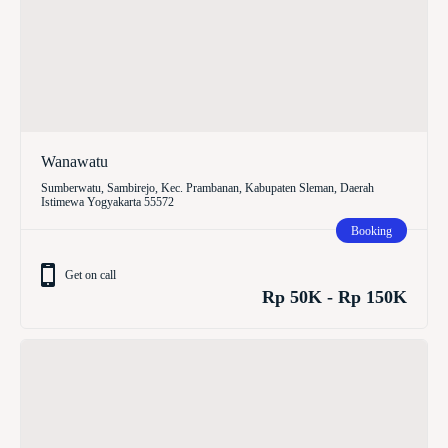
Wanawatu
Sumberwatu, Sambirejo, Kec. Prambanan, Kabupaten Sleman, Daerah
Istimewa Yogyakarta 55572
Booking
Get on call
Rp 50K - Rp 150K