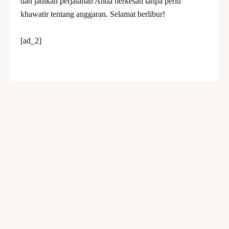
dan jadikan perjalanan Anda berkesan tanpa perlu
khawatir tentang anggaran. Selamat berlibur!
[ad_2]