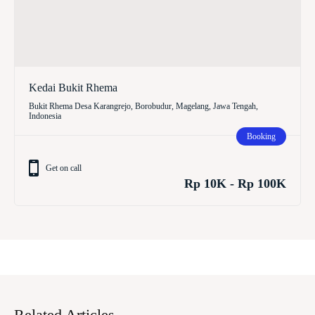
Kedai Bukit Rhema
Bukit Rhema Desa Karangrejo, Borobudur, Magelang, Jawa Tengah,
Indonesia
Booking
Get on call
Rp 10K - Rp 100K
Related Articles