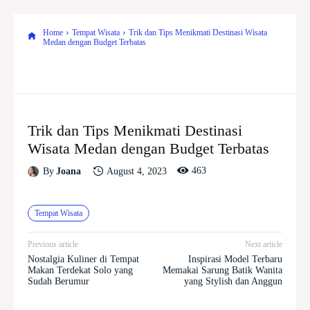
Home
Tempat Wisata
Trik dan Tips Menikmati Destinasi Wisata
Medan dengan Budget Terbatas
Trik dan Tips Menikmati Destinasi
Wisata Medan dengan Budget Terbatas
463
August 4, 2023
By
Joana
Tempat Wisata
Previous article
Next article
Nostalgia Kuliner di Tempat
Inspirasi Model Terbaru
Makan Terdekat Solo yang
Memakai Sarung Batik Wanita
Sudah Berumur
yang Stylish dan Anggun