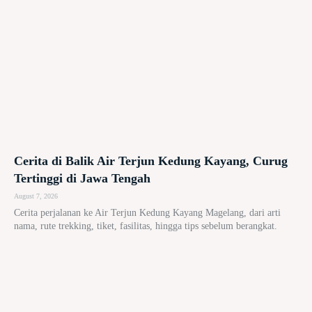
Cerita di Balik Air Terjun Kedung Kayang, Curug
Tertinggi di Jawa Tengah
August 7, 2026
Cerita perjalanan ke Air Terjun Kedung Kayang Magelang, dari arti
nama, rute trekking, tiket, fasilitas, hingga tips sebelum berangkat.