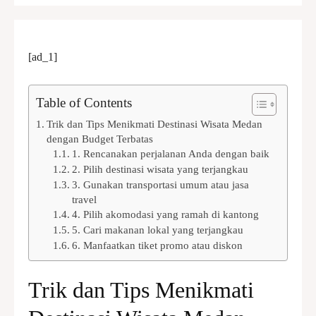
[ad_1]
Table of Contents
Trik dan Tips Menikmati Destinasi Wisata Medan
dengan Budget Terbatas
1. Rencanakan perjalanan Anda dengan baik
2. Pilih destinasi wisata yang terjangkau
3. Gunakan transportasi umum atau jasa
travel
4. Pilih akomodasi yang ramah di kantong
5. Cari makanan lokal yang terjangkau
6. Manfaatkan tiket promo atau diskon
Trik dan Tips Menikmati