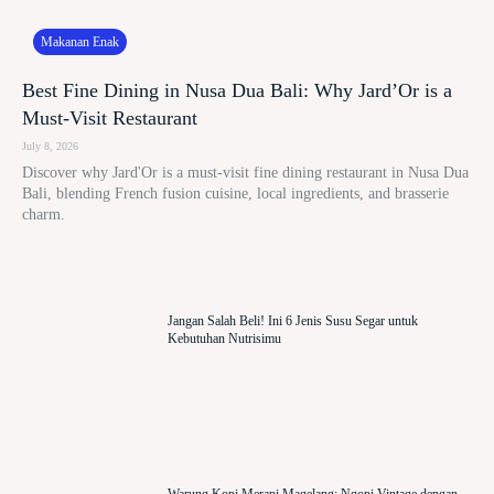
Makanan Enak
Best Fine Dining in Nusa Dua Bali: Why Jard’Or is a
Must-Visit Restaurant
July 8, 2026
Discover why Jard'Or is a must-visit fine dining restaurant in Nusa Dua
Bali, blending French fusion cuisine, local ingredients, and brasserie
charm.
Jangan Salah Beli! Ini 6 Jenis Susu Segar untuk
Kebutuhan Nutrisimu
Warung Kopi Merapi Magelang: Ngopi Vintage dengan