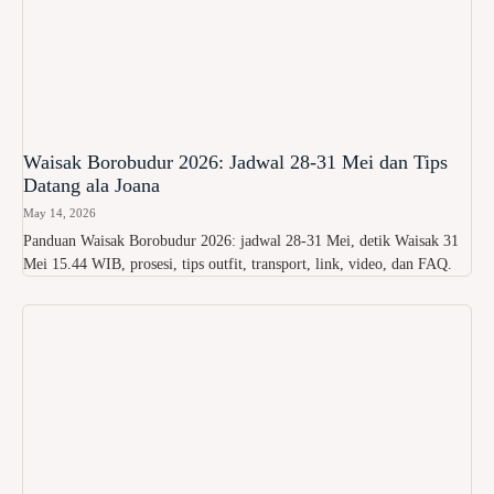
Waisak Borobudur 2026: Jadwal 28-31 Mei dan Tips
Datang ala Joana
May 14, 2026
Panduan Waisak Borobudur 2026: jadwal 28-31 Mei, detik Waisak 31
Mei 15.44 WIB, prosesi, tips outfit, transport, link, video, dan FAQ.