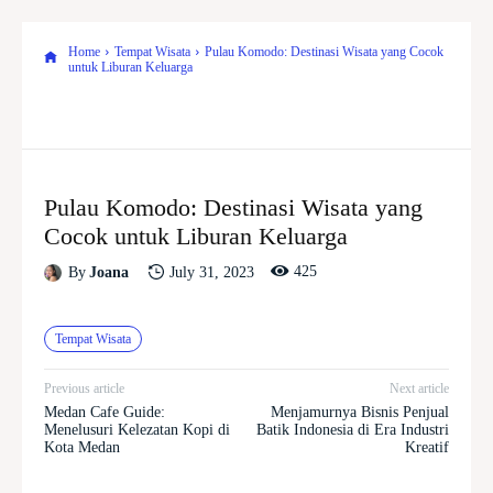
Home
Tempat Wisata
Pulau Komodo: Destinasi Wisata yang Cocok
untuk Liburan Keluarga
Pulau Komodo: Destinasi Wisata yang
Cocok untuk Liburan Keluarga
425
July 31, 2023
By
Joana
Tempat Wisata
Previous article
Next article
Medan Cafe Guide:
Menjamurnya Bisnis Penjual
Menelusuri Kelezatan Kopi di
Batik Indonesia di Era Industri
Kota Medan
Kreatif