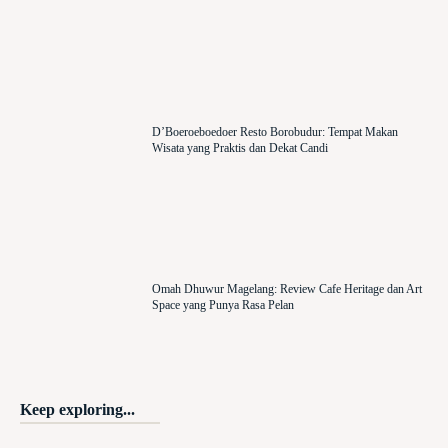
D’Boeroeboedoer Resto Borobudur: Tempat Makan
Wisata yang Praktis dan Dekat Candi
Omah Dhuwur Magelang: Review Cafe Heritage dan Art
Space yang Punya Rasa Pelan
Keep exploring...