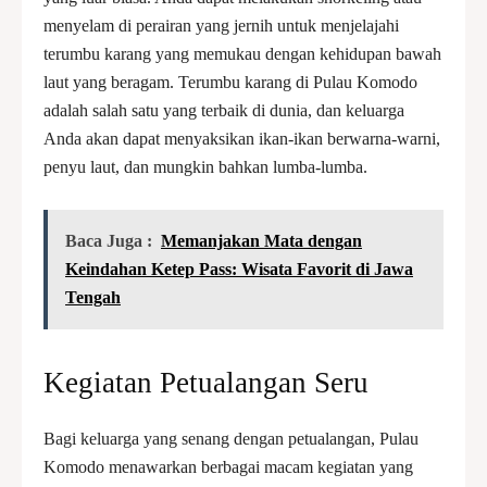
menyelam di perairan yang jernih untuk menjelajahi
terumbu karang yang memukau dengan kehidupan bawah
laut yang beragam. Terumbu karang di Pulau Komodo
adalah salah satu yang terbaik di dunia, dan keluarga
Anda akan dapat menyaksikan ikan-ikan berwarna-warni,
penyu laut, dan mungkin bahkan lumba-lumba.
Baca Juga :
Memanjakan Mata dengan
Keindahan Ketep Pass: Wisata Favorit di Jawa
Tengah
Kegiatan Petualangan Seru
Bagi keluarga yang senang dengan petualangan, Pulau
Komodo menawarkan berbagai macam kegiatan yang