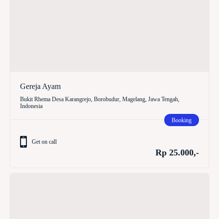
Gereja Ayam
Bukit Rhema Desa Karangrejo, Borobudur, Magelang, Jawa Tengah,
Indonesia
Booking
Get on call
Rp 25.000,-