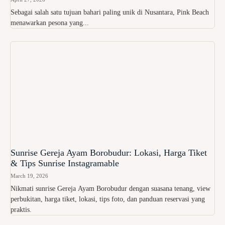
Sebagai salah satu tujuan bahari paling unik di Nusantara, Pink Beach
menawarkan pesona yang...
Sunrise Gereja Ayam Borobudur: Lokasi, Harga Tiket
& Tips Sunrise Instagramable
March 19, 2026
Nikmati sunrise Gereja Ayam Borobudur dengan suasana tenang, view
perbukitan, harga tiket, lokasi, tips foto, dan panduan reservasi yang
praktis.