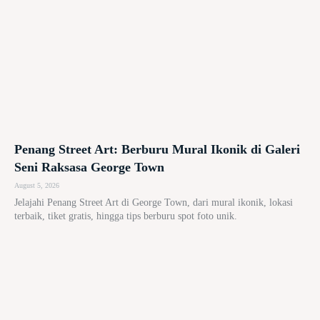
Penang Street Art: Berburu Mural Ikonik di Galeri
Seni Raksasa George Town
August 5, 2026
Jelajahi Penang Street Art di George Town, dari mural ikonik, lokasi
terbaik, tiket gratis, hingga tips berburu spot foto unik.