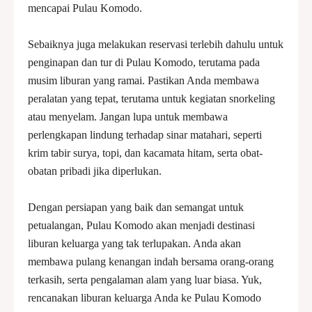
mencapai Pulau Komodo.
Sebaiknya juga melakukan reservasi terlebih dahulu untuk
penginapan dan tur di Pulau Komodo, terutama pada
musim liburan yang ramai. Pastikan Anda membawa
peralatan yang tepat, terutama untuk kegiatan snorkeling
atau menyelam. Jangan lupa untuk membawa
perlengkapan lindung terhadap sinar matahari, seperti
krim tabir surya, topi, dan kacamata hitam, serta obat-
obatan pribadi jika diperlukan.
Dengan persiapan yang baik dan semangat untuk
petualangan, Pulau Komodo akan menjadi destinasi
liburan keluarga yang tak terlupakan. Anda akan
membawa pulang kenangan indah bersama orang-orang
terkasih, serta pengalaman alam yang luar biasa. Yuk,
rencanakan liburan keluarga Anda ke Pulau Komodo