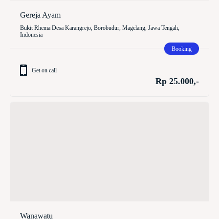
Gereja Ayam
Bukit Rhema Desa Karangrejo, Borobudur, Magelang, Jawa Tengah,
Indonesia
Booking
Get on call
Rp 25.000,-
Wanawatu