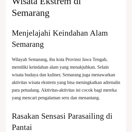
Wisata Ekstrem di
Semarang
Menjelajahi Keindahan Alam
Semarang
Wilayah Semarang, ibu kota Provinsi Jawa Tengah,
memiliki keindahan alam yang menakjubkan. Selain
wisata budaya dan kuliner, Semarang juga menawarkan
aktivitas wisata ekstrem yang bisa meningkatkan adrenalin
para petualang. Aktivitas-aktivitas ini cocok bagi mereka
yang mencari pengalaman seru dan menantang.
Rasakan Sensasi Parasailing di
Pantai