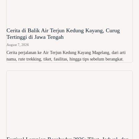
Cerita di Balik Air Terjun Kedung Kayang, Curug
Tertinggi di Jawa Tengah
August 7, 2026
Cerita perjalanan ke Air Terjun Kedung Kayang Magelang, dari arti
nama, rute trekking, tiket, fasilitas, hingga tips sebelum berangkat.