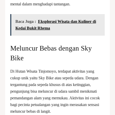
mental dalam menghadapi tantangan.
Baca Juga :
Eksplorasi Wisata dan Kuliner di
Kedai Bukit Rhema
Meluncur Bebas dengan Sky
Bike
Di Hutan Wisata Tinjomoyo, terdapat aktivitas yang
cukup unik yaitu Sky Bike atau sepeda udara. Dengan
tergantung pada sepeda khusus di atas ketinggian,
pengunjung bisa meluncur di udara sambil menikmati
pemandangan alam yang memukau. Aktivitas ini cocok
bagi pecinta petualangan yang ingin merasakan sensasi
meluncur bebas di langit.