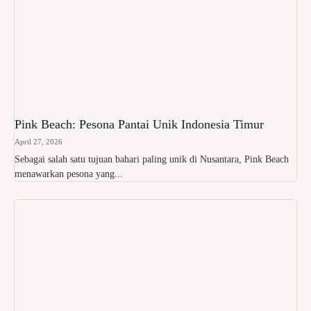
Pink Beach: Pesona Pantai Unik Indonesia Timur
April 27, 2026
Sebagai salah satu tujuan bahari paling unik di Nusantara, Pink Beach
menawarkan pesona yang...