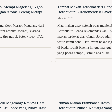
i Merapi Magelang: Ngopi
Tempat Makan Terdekat dari Cand
ngan Aroma Lereng Merapi
Borobudur: 5 Rekomendasi Favori
May 24, 2026
ng Kopi Merapi Magelang dari
Mau makan enak setelah puas menjela
opi arabika Merapi, suasana
Borobudur? Joana rekomendasikan 5 
a, tips ngopi, foto, video, FAQ,
makan terdekat dari Candi Borobudur
wajib kamu coba. Dari ayam bakar leg
di Kedai Bukit Rhema hingga mangut
yang pedas nampol, semua ada di sini!
ur Magelang: Review Cafe
Rumah Makan Prambanan Resto
an Art Space yang Punya Rasa
Borobudur: Pilihan Keluarga yang