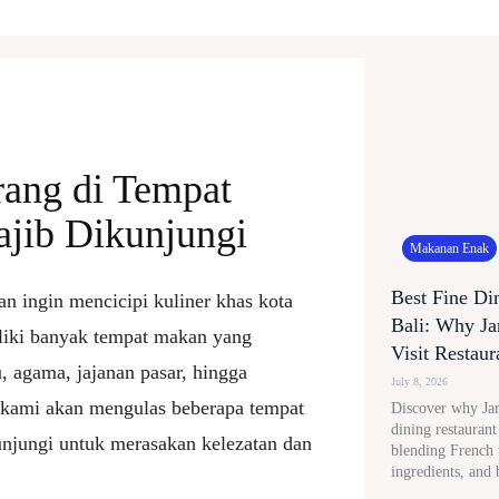
ang di Tempat
jib Dikunjungi
Makanan Enak
Best Fine Di
 ingin mencicipi kuliner khas kota
Bali: Why Ja
liki banyak tempat makan yang
Visit Restaur
, agama, jajanan pasar, hingga
July 8, 2026
i, kami akan mengulas beberapa tempat
Discover why Jard
dining restauran
njungi untuk merasakan kelezatan dan
blending French f
ingredients, and 