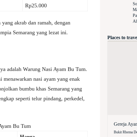
So
Rp25.000
Ma
Pa
Al
yang akrab dan ramah, dengan
mpia Semarang yang lezat ini.
Places to trave
nya adalah Warung Nasi Ayam Bu Tum.
ini menawarkan nasi ayam yang enak
onjolkan bumbu khas Semarang yang
engkap seperti telur pindang, perkedel,
Gereja Aya
 Ayam Bu Tum
Bukit Rhema De
Harga