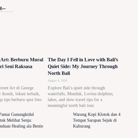
...
 Art: Berburu Mural
The Day I Fell in Love with Bali’s
eri Seni Raksasa
Quiet Side: My Journey Through
North Bali
August 4, 2026
Street Art di George
Explore Bali's quiet side through
ikonik, lokasi terbaik,
waterfalls, Munduk, Lovina dolphins,
gga tips berburu spot foto
lakes, and slow travel tips for a
meaningful north bali tour.
Pantai Gunungkidul
Warung Kopi Klotok dan 4
tuk Melihat Senja:
Tempat Sarapan Sejuk di
nduan Healing ala Bestie
Kaliurang