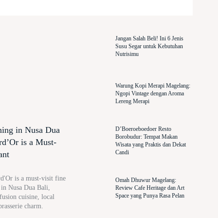
Jangan Salah Beli! Ini 6 Jenis
Susu Segar untuk Kebutuhan
Nutrisimu
Warung Kopi Merapi Magelang:
Ngopi Vintage dengan Aroma
Lereng Merapi
ning in Nusa Dua
D’Boeroeboedoer Resto
Borobudur: Tempat Makan
rd’Or is a Must-
Wisata yang Praktis dan Dekat
Candi
ant
'Or is a must-visit fine
Omah Dhuwur Magelang:
t in Nusa Dua Bali,
Review Cafe Heritage dan Art
Space yang Punya Rasa Pelan
usion cuisine, local
brasserie charm.