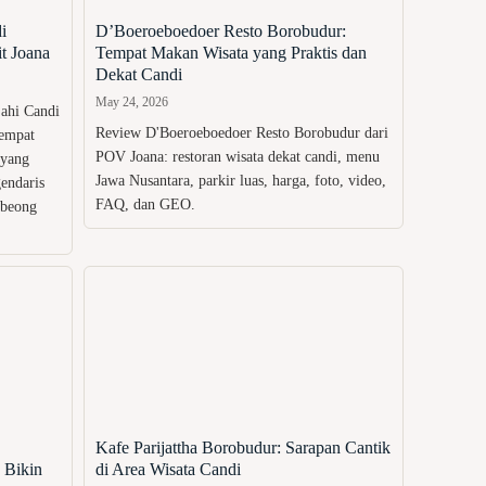
i
D’Boeroeboedoer Resto Borobudur:
t Joana
Tempat Makan Wisata yang Praktis dan
Dekat Candi
May 24, 2026
jahi Candi
Review D'Boeroeboedoer Resto Borobudur dari
tempat
POV Joana: restoran wisata dekat candi, menu
 yang
Jawa Nusantara, parkir luas, harga, foto, video,
endaris
FAQ, dan GEO.
 beong
Kafe Parijattha Borobudur: Sarapan Cantik
 Bikin
di Area Wisata Candi