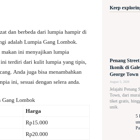
Keep exploring
zat dan berbeda dari lumpia hampir di
ungi adalah Lumpia Gang Lombok.
 makan ini menyajikan lumpia
Penang Street
 terdiri dari kulit lumpia yang tipis,
Ikonik di Gal
incang. Anda juga bisa menambahkan
George Town
mpia ini, sesuai dengan selera anda.
August 5, 2026
Jelajahi Penang 
Town, dari mural 
a Gang Lombok
tiket gratis, hin
unik.
Harga
5 
Rp15.000
un
Pa
Rp20.000