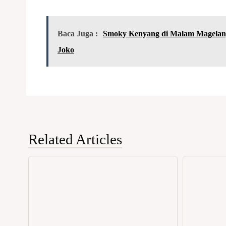
Baca Juga :
Smoky Kenyang di Malam Magelang
Joko
Related Articles