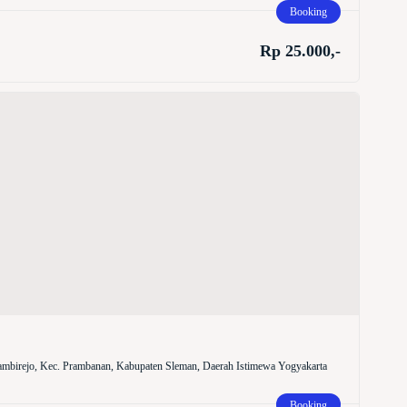
Booking
Rp 25.000,-
mbirejo, Kec. Prambanan, Kabupaten Sleman, Daerah Istimewa Yogyakarta
Booking