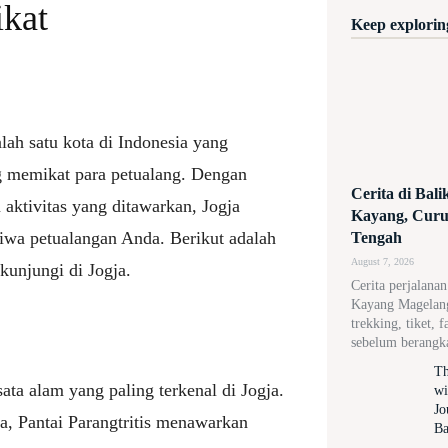
kat
Keep exploring
lah satu kota di Indonesia yang
g memikat para petualang. Dengan
Cerita di Bal
aktivitas yang ditawarkan, Jogja
Kayang, Curug
jiwa petualangan Anda. Berikut adalah
Tengah
August 7, 2026
kunjungi di Jogja.
Cerita perjalana
Kayang Magelang,
trekking, tiket, f
sebelum berangk
Th
sata alam yang paling terkenal di Jogja.
wi
Jo
gja, Pantai Parangtritis menawarkan
Ba