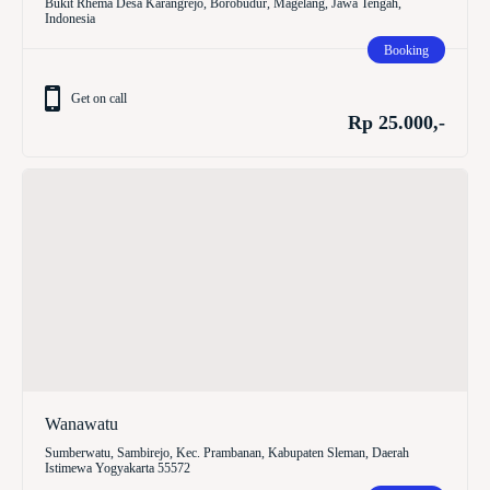
Bukit Rhema Desa Karangrejo, Borobudur, Magelang, Jawa Tengah,
Indonesia
Booking
Get on call
Rp 25.000,-
Wanawatu
Sumberwatu, Sambirejo, Kec. Prambanan, Kabupaten Sleman, Daerah
Istimewa Yogyakarta 55572