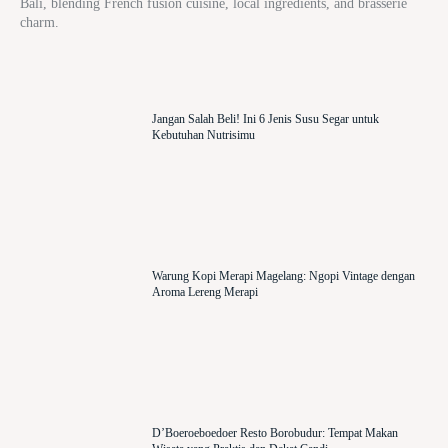
Bali, blending French fusion cuisine, local ingredients, and brasserie
charm.
Jangan Salah Beli! Ini 6 Jenis Susu Segar untuk
Kebutuhan Nutrisimu
Warung Kopi Merapi Magelang: Ngopi Vintage dengan
Aroma Lereng Merapi
D’Boeroeboedoer Resto Borobudur: Tempat Makan