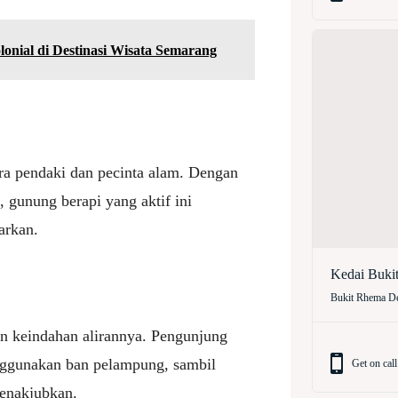
onial di Destinasi Wisata Semarang
ra pendaki dan pecinta alam. Dengan
gunung berapi yang aktif ini
arkan.
Kedai Buki
Bukit Rhema De
an keindahan alirannya. Pengunjung
nggunakan ban pelampung, sambil
Get on call
menakjubkan.