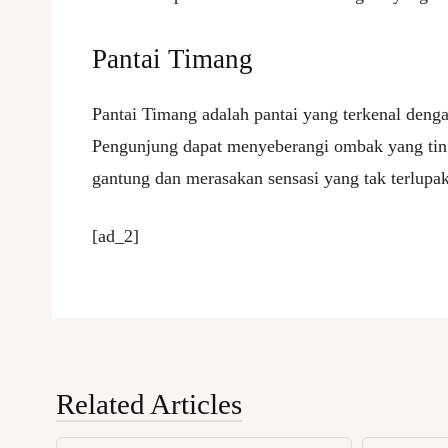
Pantai Timang
Pantai Timang adalah pantai yang terkenal deng
Pengunjung dapat menyeberangi ombak yang ti
gantung dan merasakan sensasi yang tak terlupa
[ad_2]
Related Articles