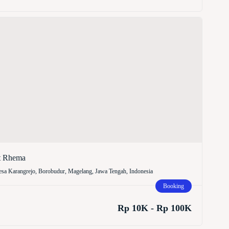
t Rhema
sa Karangrejo, Borobudur, Magelang, Jawa Tengah, Indonesia
Booking
Rp 10K - Rp 100K