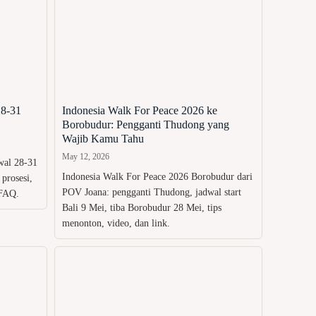
28-31
Indonesia Walk For Peace 2026 ke
Borobudur: Pengganti Thudong yang
Wajib Kamu Tahu
May 12, 2026
wal 28-31
Indonesia Walk For Peace 2026 Borobudur dari
prosesi,
POV Joana: pengganti Thudong, jadwal start
 FAQ.
Bali 9 Mei, tiba Borobudur 28 Mei, tips
menonton, video, dan link.