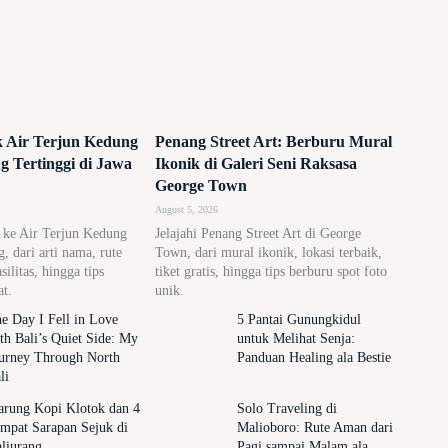
ik Air Terjun Kedung
Penang Street Art: Berburu Mural
 Tertinggi di Jawa
Ikonik di Galeri Seni Raksasa
George Town
August 5, 2026
n ke Air Terjun Kedung
Jelajahi Penang Street Art di George
 dari arti nama, rute
Town, dari mural ikonik, lokasi terbaik,
asilitas, hingga tips
tiket gratis, hingga tips berburu spot foto
at.
unik.
e Day I Fell in Love
5 Pantai Gunungkidul
th Bali’s Quiet Side: My
untuk Melihat Senja:
urney Through North
Panduan Healing ala Bestie
li
rung Kopi Klotok dan 4
Solo Traveling di
mpat Sarapan Sejuk di
Malioboro: Rute Aman dari
liurang
Pagi sampai Malam ala