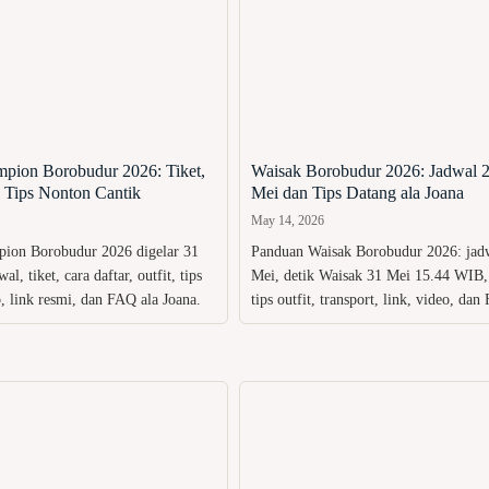
mpion Borobudur 2026: Tiket,
Waisak Borobudur 2026: Jadwal 
 Tips Nonton Cantik
Mei dan Tips Datang ala Joana
May 14, 2026
pion Borobudur 2026 digelar 31
Panduan Waisak Borobudur 2026: jad
l, tiket, cara daftar, outfit, tips
Mei, detik Waisak 31 Mei 15.44 WIB, 
, link resmi, dan FAQ ala Joana.
tips outfit, transport, link, video, dan