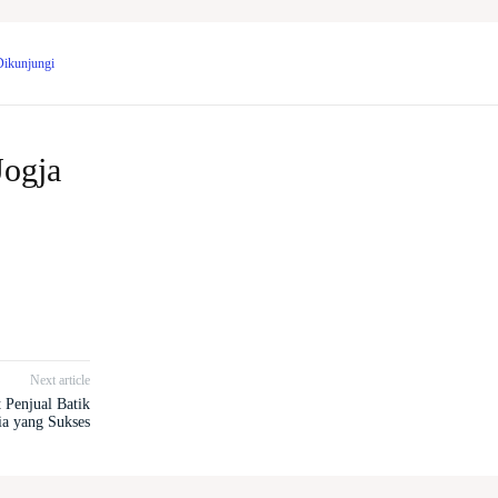
Dikunjungi
Jogja
Next article
 Penjual Batik
ia yang Sukses