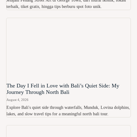
Jelajahi Penang Street Art di George Town, dari mural ikonik, lokasi
terbaik, tiket gratis, hingga tips berburu spot foto unik.
The Day I Fell in Love with Bali’s Quiet Side: My
Journey Through North Bali
August 4, 2026
Explore Bali's quiet side through waterfalls, Munduk, Lovina dolphins,
lakes, and slow travel tips for a meaningful north bali tour.