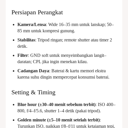
Persiapan Perangkat
Kamera/Lensa
: Wide 16–35 mm untuk lanskap; 50–
85 mm untuk kompresi gunung.
Stabilitas
: Tripod ringan; remote shutter atau timer 2
detik.
Filter
: GND soft untuk menyeimbangkan langit–
daratan; CPL jika ingin menekan kilau.
Cadangan Daya
: Baterai & kartu memori ekstra
karena suhu dingin mempercepat konsumsi baterai.
Setting & Timing
Blue hour (±30–40 menit sebelum terbit)
: ISO 400–
800, f/4–f/5.6, shutter 1–4 detik (pakai tripod).
Golden minute (±5–10 menit setelah terbit)
:
Turunkan ISO, naikkan f/8–f/11 untuk ketajaman tepi,