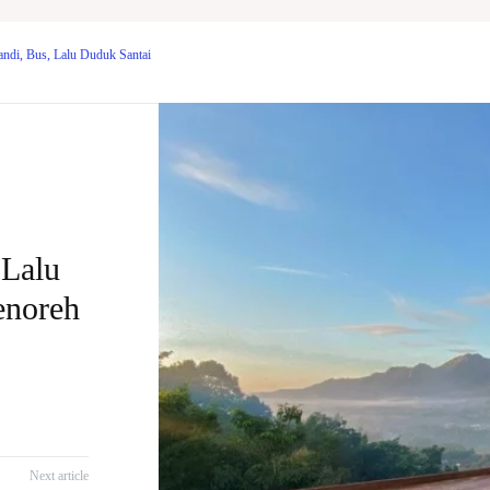
di, Bus, Lalu Duduk Santai
 Lalu
enoreh
Next article