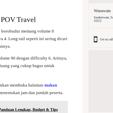
Wanawatu
 POV Travel
Sumberwatu, Sa
55572
i borobudur memang volume 0
 4. Long-tail seperti ini sering dicari
Get on call
annya.
lume 90 dengan difficulty 6. Artinya,
luang yang cukup bagus untuk
arankan membuka halaman
makan
enentukan jam dan jumlah peserta.
 Panduan Lengkap, Budget & Tips