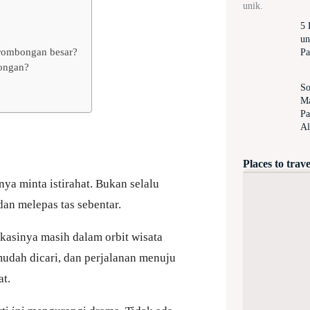
unik.
5 
un
rombongan besar?
Pa
bongan?
So
Ma
Pa
Al
Places to trave
nya minta istirahat. Bukan selalu
dan melepas tas sebentar.
kasinya masih dalam orbit wisata
udah dicari, dan perjalanan menuju
at.