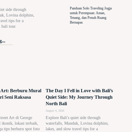
Panduan Solo Traveling Jogja
iet side through
untuk Perempuan: Aman,
uk, Lovina dolphins,
Tenang, dan Penuh Ruang
avel tips for a
Bernapas
bali tour.
...
 Art: Berburu Mural
The Day I Fell in Love with Bali’s
eri Seni Raksasa
Quiet Side: My Journey Through
North Bali
August 4, 2026
Street Art di George
Explore Bali's quiet side through
ikonik, lokasi terbaik,
waterfalls, Munduk, Lovina dolphins,
gga tips berburu spot foto
lakes, and slow travel tips for a