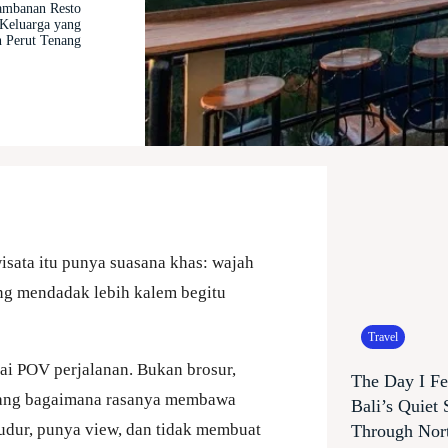
mbanan Resto
 Keluarga yang
n Perut Tenang
sata itu punya suasana khas: wajah
ang mendadak lebih kalem begitu
Travel
gai POV perjalanan. Bukan brosur,
The Day I Fe
tentang bagaimana rasanya membawa
Bali’s Quiet
dur, punya view, dan tidak membuat
Through Nort