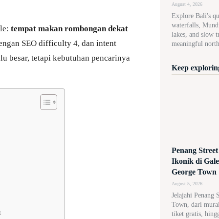
August 4, 2026
Explore Bali's qu
waterfalls, Mund
le:
tempat makan rombongan dekat
lakes, and slow tr
ngan SEO difficulty 4, dan intent
meaningful north 
alu besar, tetapi kebutuhan pencarinya
Keep exploring
Penang Street
Ikonik di Gal
George Town
August 5, 2026
Jelajahi Penang 
Town, dari mural 
t
tiket gratis, hin