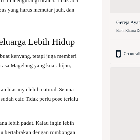
ti ini mengurangi drama. Tidak ada
 bus yang harus memutar jauh, dan
Gereja Aya
Bukit Rhema De
luarga Lebih Hidup
Get on call
uat kenyang, tetapi juga memberi
 rasa Magelang yang kuat: hijau,
kan biasanya lebih natural. Semua
sudah cair. Tidak perlu pose terlalu
na lebih padat. Kalau ingin lebih
lalu bertabrakan dengan rombongan